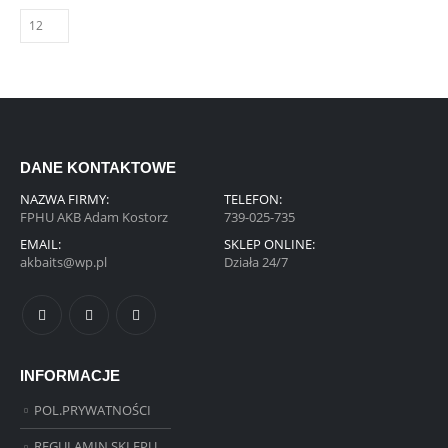
DANE KONTAKTOWE
NAZWA FIRMY:
TELEFON:
FPHU AKB Adam Kostorz
739-025-735
EMAIL:
SKLEP ONLINE:
akbaits@wp.pl
Działa 24/7
INFORMACJE
POL.PRYWATNOŚCI
REGULAMIN SKLEPU