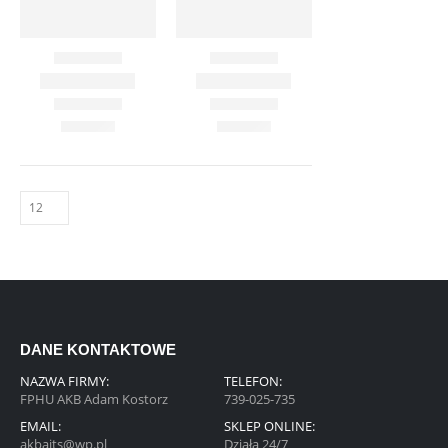
DANE KONTAKTOWE
NAZWA FIRMY:
TELEFON:
FPHU AKB Adam Kostorz
739-025-735
EMAIL:
SKLEP ONLINE:
akbaits@wp.pl
Działa 24/7