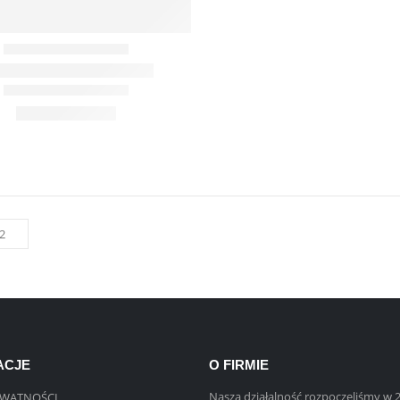
ACJE
O FIRMIE
Naszą działalność rozpoczęliśmy w 
YWATNOŚCI