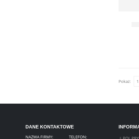
Pokaż:
DANE KONTAKTOWE
INFORM
NAZWA FIRMY:
TELEFON:
POL.PR