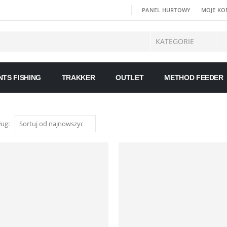
|
PANEL HURTOWY
MOJE K
NTS FISHING
TRAKKER
OUTLET
METHOD FEEDER
ług: