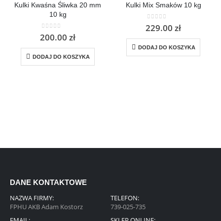
Kulki Kwaśna Śliwka 20 mm
Kulki Mix Smaków 10 kg
10 kg
0
out of 5
229.00
zł
0
out of 5
200.00
zł
DODAJ DO KOSZYKA
DODAJ DO KOSZYKA
DANE KONTAKTOWE
NAZWA FIRMY:
TELEFON:
FPHU AKB Adam Kostorz
739-025-735
EMAIL:
SKLEP ONLINE: