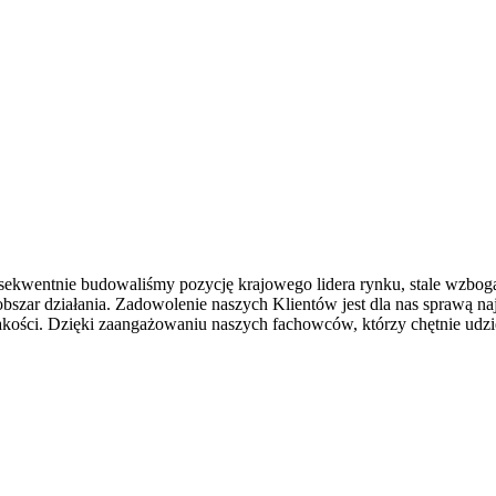
onsekwentnie budowaliśmy pozycję krajowego lidera rynku, stale wzbo
obszar działania. Zadowolenie naszych Klientów jest dla nas sprawą n
akości. Dzięki zaangażowaniu naszych fachowców, którzy chętnie udzie