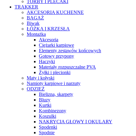
TORBY I PLECAKI
TRAKKER
AKCESORIA KUCHENNE
BAGAŻ
Biwak
ŁÓŻKA I KRZESŁA
Montażka
Akcesoria
Ciężarki karpiowe
Elementy zestawów końcowych
Gotowy przypony
Haczyki
Materiały rozpuszczalne PVA
Żyłki i plecionki
Maty i kołyski
Namioty karpiowe i narzuty
ODZIEŻ
Bielizna, skarpety
Bluzy
Kurtki
Kombinezony
Koszulki
NAKRYCIA GŁOWY I OKULARY
Spodenki
Spodnie