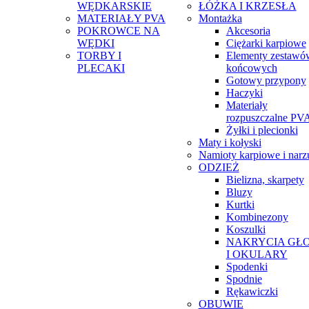
WĘDKARSKIE
ŁÓŻKA I KRZESŁA
MATERIAŁY PVA
Montażka
POKROWCE NA
Akcesoria
WĘDKI
Ciężarki karpiowe
TORBY I
Elementy zestawó
PLECAKI
końcowych
Gotowy przypony
Haczyki
Materiały
rozpuszczalne PV
Żyłki i plecionki
Maty i kołyski
Namioty karpiowe i narz
ODZIEŻ
Bielizna, skarpety
Bluzy
Kurtki
Kombinezony
Koszulki
NAKRYCIA GŁ
I OKULARY
Spodenki
Spodnie
Rękawiczki
OBUWIE