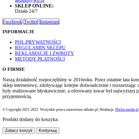
akbaits@wp.pl
SKLEP ONLINE:
Działa 24/7
Facebook
Twitter
Instagram
INFORMACJE
POL.PRYWATNOŚCI
REGULAMIN SKLEPU
REKLAMACJE I ZWROTY
METODY PŁATNOŚCI
O FIRMIE
Naszą działalność rozpoczęliśmy w 2016roku. Przez ostatnie lata k
sklep internetowy, zdobywając kolejne doświadczenie i rozszerzając 
były realizowane błyskawicznie, a oferowany towar był najwyższej j
przyjemnością.
© Copyright 2021-2022. Wszystkie prawa zastrzeżone akbaits.pl | Realiacja:
Michu-media.pl
Produkt dodany do koszyka:
Zobacz koszyk
Kontynuuj