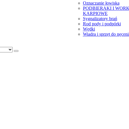
Oznaczanie łowiska
PODBIERAKI I WORK
KARPIOWE
Sygnalizatory brań
Rod pody i podpórki
Wędki
Wiadra i sprzęt do nęceni