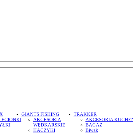
X
GIANTS FISHING
TRAKKER
LECIONKI
AKCESORIA
AKCESORIA KUCHE
YŁKI
WĘDKARSKIE
BAGAŻ
HACZYKI
Biwak