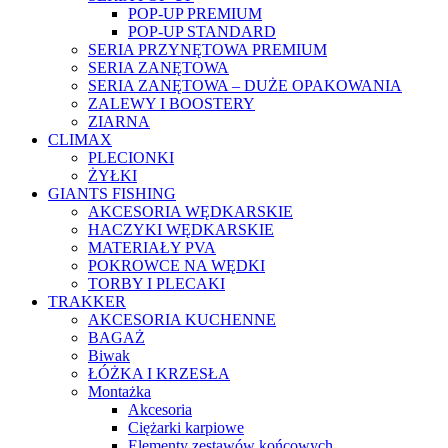
POP-UP PREMIUM
POP-UP STANDARD
SERIA PRZYNĘTOWA PREMIUM
SERIA ZANĘTOWA
SERIA ZANĘTOWA – DUŻE OPAKOWANIA
ZALEWY I BOOSTERY
ZIARNA
CLIMAX
PLECIONKI
ŻYŁKI
GIANTS FISHING
AKCESORIA WĘDKARSKIE
HACZYKI WĘDKARSKIE
MATERIAŁY PVA
POKROWCE NA WĘDKI
TORBY I PLECAKI
TRAKKER
AKCESORIA KUCHENNE
BAGAŻ
Biwak
ŁÓŻKA I KRZESŁA
Montażka
Akcesoria
Ciężarki karpiowe
Elementy zestawów końcowych