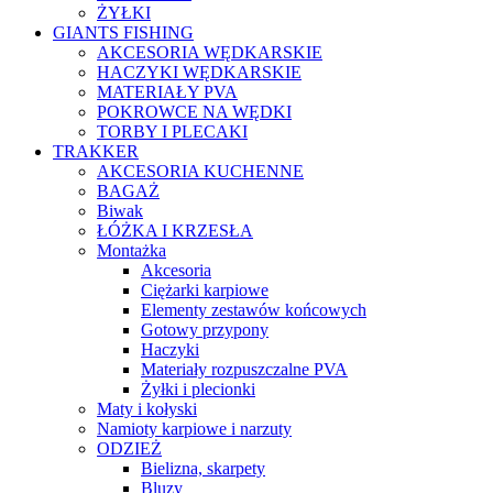
ŻYŁKI
GIANTS FISHING
AKCESORIA WĘDKARSKIE
HACZYKI WĘDKARSKIE
MATERIAŁY PVA
POKROWCE NA WĘDKI
TORBY I PLECAKI
TRAKKER
AKCESORIA KUCHENNE
BAGAŻ
Biwak
ŁÓŻKA I KRZESŁA
Montażka
Akcesoria
Ciężarki karpiowe
Elementy zestawów końcowych
Gotowy przypony
Haczyki
Materiały rozpuszczalne PVA
Żyłki i plecionki
Maty i kołyski
Namioty karpiowe i narzuty
ODZIEŻ
Bielizna, skarpety
Bluzy