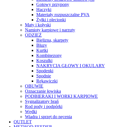
Gotowy przypony
Haczyki
Materiały rozpuszczalne PVA
Żyłki i plecionki
Maty i kołyski
Namioty karpiowe i narzuty
ODZIEŻ
Bielizna, skarpety
Bluzy
Kurtki
Kombinezony
Koszulki
NAKRYCIA GŁOWY I OKULARY
Spodenki
Spodnie
Rękawiczki
OBUWIE
Oznaczanie łowiska
PODBIERAKI I WORKI KARPIOWE
Sygnalizatory brań
Rod pody i podpórki
Wędki
Wiadra i sprzęt do nęcenia
OUTLET
METHOD FEEDER