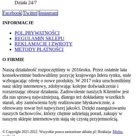
Działa 24/7
Facebook
Twitter
Instagram
INFORMACJE
POL.PRYWATNOŚCI
REGULAMIN SKLEPU
REKLAMACJE I ZWROTY
METODY PŁATNOŚCI
O FIRMIE
Naszą działalność rozpoczęliśmy w 2016roku. Przez ostatnie lata
konsekwentnie budowaliśmy pozycję krajowego lidera rynku, stale
wzbogacając ofertę o nowe produkty. W 2017 roku uruchomiliśmy
nasz sklep internetowy, zdobywając kolejne doświadczenie i
rozszerzając obszar działania. Zadowolenie naszych Klientów jest
dla nas sprawą najważniejszą, dlatego też dokładamy wszelkich
starań, aby zamówienia były realizowane błyskawicznie, a
oferowany towar był najwyższej jakości. Dzięki zaangażowaniu
naszych fachowców, którzy chętnie udzielają porad, zakupy w
naszym sklepie internetowym stają się czystą przyjemnością.
© Copyright 2021-2022. Wszystkie prawa zastrzeżone akbaits.pl | Realiacja:
Michu-