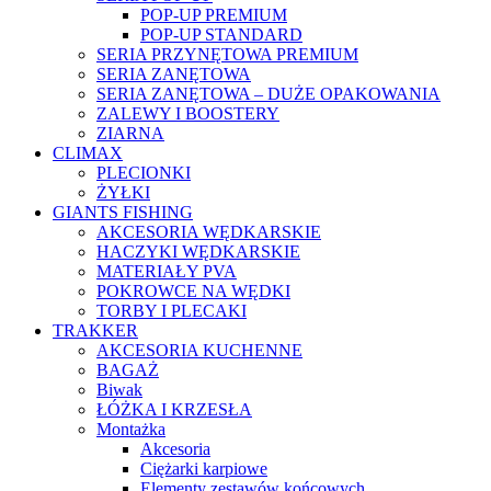
POP-UP PREMIUM
POP-UP STANDARD
SERIA PRZYNĘTOWA PREMIUM
SERIA ZANĘTOWA
SERIA ZANĘTOWA – DUŻE OPAKOWANIA
ZALEWY I BOOSTERY
ZIARNA
CLIMAX
PLECIONKI
ŻYŁKI
GIANTS FISHING
AKCESORIA WĘDKARSKIE
HACZYKI WĘDKARSKIE
MATERIAŁY PVA
POKROWCE NA WĘDKI
TORBY I PLECAKI
TRAKKER
AKCESORIA KUCHENNE
BAGAŻ
Biwak
ŁÓŻKA I KRZESŁA
Montażka
Akcesoria
Ciężarki karpiowe
Elementy zestawów końcowych