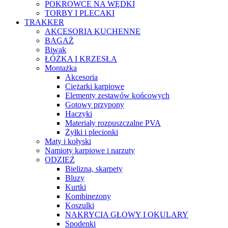
POKROWCE NA WĘDKI
TORBY I PLECAKI
TRAKKER
AKCESORIA KUCHENNE
BAGAŻ
Biwak
ŁÓŻKA I KRZESŁA
Montażka
Akcesoria
Ciężarki karpiowe
Elementy zestawów końcowych
Gotowy przypony
Haczyki
Materiały rozpuszczalne PVA
Żyłki i plecionki
Maty i kołyski
Namioty karpiowe i narzuty
ODZIEŻ
Bielizna, skarpety
Bluzy
Kurtki
Kombinezony
Koszulki
NAKRYCIA GŁOWY I OKULARY
Spodenki