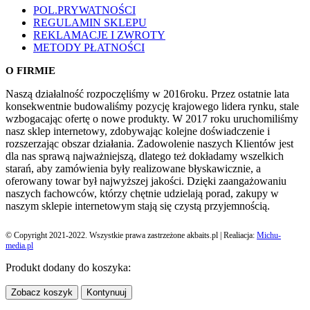
POL.PRYWATNOŚCI
REGULAMIN SKLEPU
REKLAMACJE I ZWROTY
METODY PŁATNOŚCI
O FIRMIE
Naszą działalność rozpoczęliśmy w 2016roku. Przez ostatnie lata
konsekwentnie budowaliśmy pozycję krajowego lidera rynku, stale
wzbogacając ofertę o nowe produkty. W 2017 roku uruchomiliśmy
nasz sklep internetowy, zdobywając kolejne doświadczenie i
rozszerzając obszar działania. Zadowolenie naszych Klientów jest
dla nas sprawą najważniejszą, dlatego też dokładamy wszelkich
starań, aby zamówienia były realizowane błyskawicznie, a
oferowany towar był najwyższej jakości. Dzięki zaangażowaniu
naszych fachowców, którzy chętnie udzielają porad, zakupy w
naszym sklepie internetowym stają się czystą przyjemnością.
© Copyright 2021-2022. Wszystkie prawa zastrzeżone akbaits.pl | Realiacja:
Michu-
media.pl
Produkt dodany do koszyka:
Zobacz koszyk
Kontynuuj