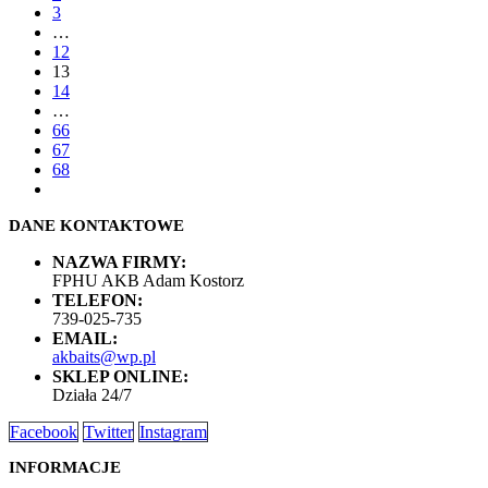
3
…
12
13
14
…
66
67
68
DANE KONTAKTOWE
NAZWA FIRMY:
FPHU AKB Adam Kostorz
TELEFON:
739-025-735
EMAIL:
akbaits@wp.pl
SKLEP ONLINE:
Działa 24/7
Facebook
Twitter
Instagram
INFORMACJE