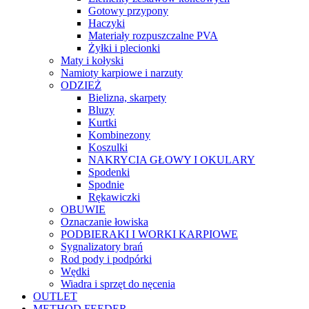
Gotowy przypony
Haczyki
Materiały rozpuszczalne PVA
Żyłki i plecionki
Maty i kołyski
Namioty karpiowe i narzuty
ODZIEŻ
Bielizna, skarpety
Bluzy
Kurtki
Kombinezony
Koszulki
NAKRYCIA GŁOWY I OKULARY
Spodenki
Spodnie
Rękawiczki
OBUWIE
Oznaczanie łowiska
PODBIERAKI I WORKI KARPIOWE
Sygnalizatory brań
Rod pody i podpórki
Wędki
Wiadra i sprzęt do nęcenia
OUTLET
METHOD FEEDER