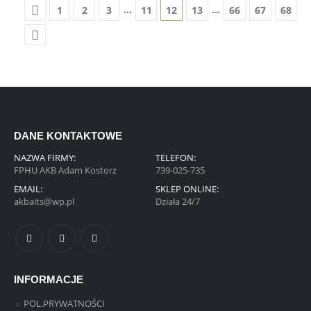
…
…
1
2
3
11
12
13
66
67
68
DANE KONTAKTOWE
NAZWA FIRMY:
TELEFON:
FPHU AKB Adam Kostorz
739-025-735
EMAIL:
SKLEP ONLINE:
akbaits@wp.pl
Działa 24/7
INFORMACJE
POL.PRYWATNOŚCI